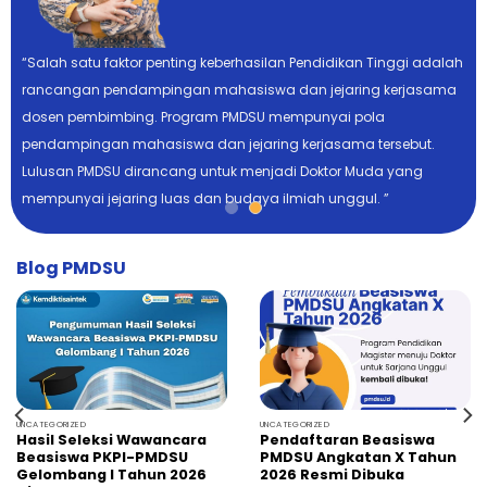
“Salah satu faktor penting keberhasilan Pendidikan Tinggi adalah
rancangan pendampingan mahasiswa dan jejaring kerjasama
dar
dosen pembimbing. Program PMDSU mempunyai pola
ak
pendampingan mahasiswa dan jejaring kerjasama tersebut.
n,
Lulusan PMDSU dirancang untuk menjadi Doktor Muda yang
i
mempunyai jejaring luas dan budaya ilmiah unggul. ”
Blog PMDSU
UNCATEGORIZED
UNCATEGORIZED
Hasil Seleksi Wawancara
Pendaftaran Beasiswa
Beasiswa PKPI-PMDSU
PMDSU Angkatan X Tahun
Gelombang I Tahun 2026
2026 Resmi Dibuka