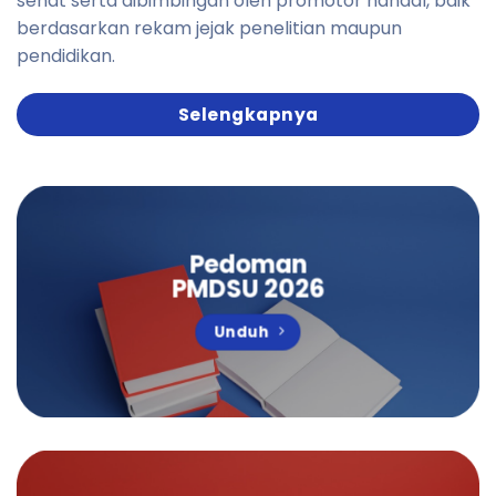
sehat serta dibimbingan oleh promotor handal, baik
berdasarkan rekam jejak penelitian maupun
pendidikan.
Selengkapnya
Pedoman
PMDSU
2026
Unduh